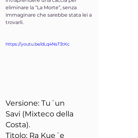
intraprendere una caccia per 
eliminare la “La Morte”, senza 
immaginare che sarebbe stata lei a 
trovarli.
https://youtu.be/dLq4NsT3tKc
Versione: Tu´un 
Savi (Mixteco della 
Costa).
Titolo: Ra Kue´e