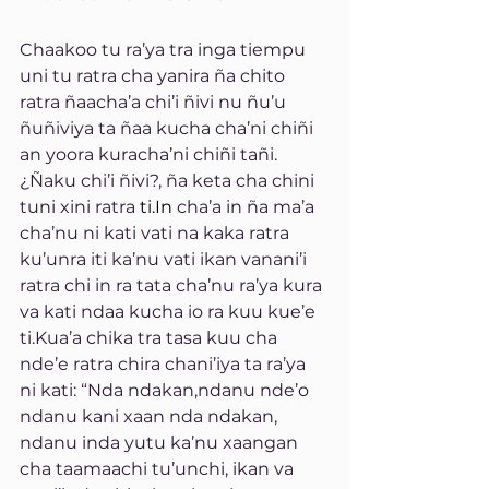
Chaakoo tu ra’ya tra inga tiempu 
uni tu ratra cha yanira ña chito 
ratra ñaacha’a chi’i ñivi nu ñu’u 
ñuñiviya ta ñaa kucha cha’ni chiñi 
an yoora kuracha’ni chiñi tañi. 
¿Ñaku chi’i ñivi?, ña keta cha chini 
tuni xini ratra 
ti.In
 cha’a in ña ma’a 
cha’nu ni kati vati na kaka ratra 
ku’unra iti ka’nu vati ikan vanani’i 
ratra chi in ra tata cha’nu ra’ya kura 
va kati ndaa kucha io ra kuu kue’e 
ti.Kua’a chika tra tasa kuu cha 
nde’e ratra chira chani’iya ta ra’ya 
ni kati: “Nda ndakan,ndanu nde’o 
ndanu kani xaan nda ndakan, 
ndanu inda yutu ka’nu xaangan 
cha taamaachi tu’unchi, ikan va 