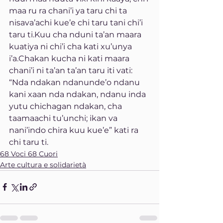
maa ru ra chani’i ya taru chi ta 
nisava’achi kue’e chi taru tani chi’i 
taru ti.Kuu cha nduni ta’an maara 
kuatiya ni chi’i cha kati xu’unya 
i’a.Chakan kucha ni kati maara 
chani’i ni ta’an ta’an taru iti vati: 
“Nda ndakan ndanunde’o ndanu 
kani xaan nda ndakan, ndanu inda 
yutu chichagan ndakan, cha 
taamaachi tu’unchi; ikan va 
nani’indo chira kuu kue’e” kati ra 
chi taru ti.
68 Voci 68 Cuori
Arte cultura e solidarietà