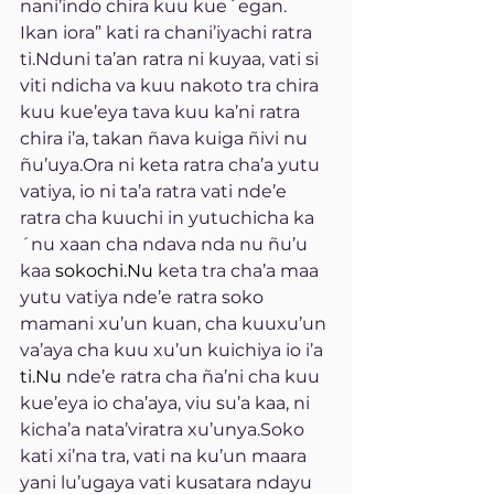
nani’indo chira kuu kue´egan. 
Ikan iora” kati ra chani’iyachi ratra 
ti.Nduni ta’an ratra ni kuyaa, vati si 
viti ndicha va kuu nakoto tra chira 
kuu kue’eya tava kuu ka’ni ratra 
chira i’a, takan ñava kuiga ñivi nu 
ñu’uya.Ora ni keta ratra cha’a yutu 
vatiya, io ni ta’a ratra vati nde’e 
ratra cha kuuchi in yutuchicha ka
´nu xaan cha ndava nda nu ñu’u 
kaa 
sokochi.Nu
 keta tra cha’a maa 
yutu vatiya nde’e ratra soko 
mamani xu’un kuan, cha kuuxu’un 
va’aya cha kuu xu’un kuichiya io i’a 
ti.Nu
 nde’e ratra cha ña’ni cha kuu 
kue’eya io cha’aya, viu su’a kaa, ni 
kicha’a nata’viratra xu’unya.Soko 
kati xi’na tra, vati na ku’un maara 
yani lu’ugaya vati kusatara ndayu 