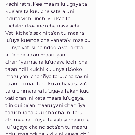
kachi ratra. Kee maa ra lu’ugaya ta 
kua’ara ta kuu cha satara uni 
nduta vichi, inchi viu kaa ta 
uichikini kaa indi cha ñava’achi. 
Vati kicha’a saxini ta’an tu maa ra 
lu’uya kuenda cha vanata’vi maa xu
´unya vati si ña ndoora va´a cha 
ku’a cha ka’an maara yani 
chani’iya,maa ra lu’ugaya iochi cha 
ta’an ndi’i kuichi xu’unya ti.Soko 
maru yani chani’iya taru, cha saxini 
ta’an tu maa taru ku’a chava sava’a 
taru chimara ra lu’ugaya.Takan kuu 
vati orani ni keta maara lu’ugaya, 
tiin dui ta’an maaru yani chani’iya 
taruchira ta kuu cha cha´ni taru 
chi maa ra lu’uya; ta vati si maaru ra 
lu´ugaya cha ndisota’an tu maaru 
ndui maa nduta vixi kini kaaya, chi’i 