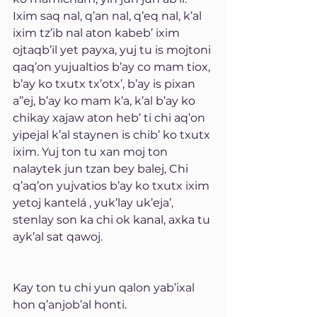
Ixim saq nal, q’an nal, q’eq nal, k’al 
ixim tz’ib nal aton kabeb’ ixim 
ojtaqb’il yet payxa, yuj tu is mojtoni 
qaq’on yujualtios b’ay co mam tiox, 
b’ay ko txutx tx’otx’, b’ay is pixan 
a’’ej, b’ay ko mam k’a, k’al b’ay ko 
chikay xajaw aton heb’ ti chi aq’on 
yipejal k’al staynen is chib’ ko txutx 
ixim. Yuj ton tu xan moj ton 
nalaytek jun tzan bey balej, Chi 
q’aq’on yujvatios b’ay ko txutx ixim 
yetoj kantelá , yuk’lay uk’eja’, 
stenlay son ka chi ok kanal, axka tu 
ayk’al sat qawoj.
Kay ton tu chi yun qalon yab’ixal 
hon q’anjob’al honti.