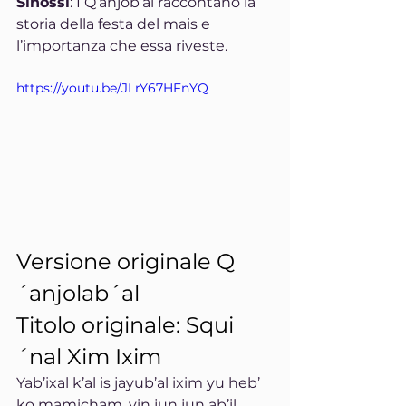
Sinossi
: I Q’anjob’al raccontano la 
storia della festa del mais e 
l’importanza che essa riveste.
https://youtu.be/JLrY67HFnYQ
Versione originale Q
´anjolab´al
Titolo originale: Squi
´nal Xim Ixim
Yab’ixal k’al is jayub’al ixim yu heb’ 
ko mamicham, yin jun jun ab’il. 