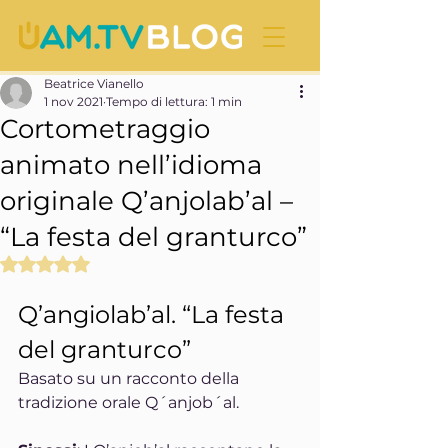
Beatrice Vianello
1 nov 2021
Tempo di lettura: 1 min
Cortometraggio
animato nell’idioma
originale Q’anjolab’al –
“La festa del granturco”
Valutazione NaN stelle su 5.
Q’angiolab’al. “La festa 
del granturco”
Basato su un racconto della 
tradizione orale Q´anjob´al.