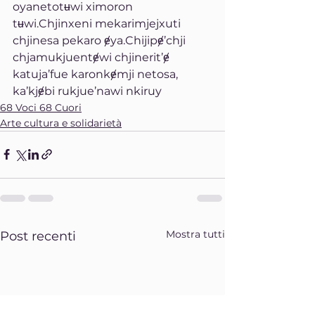
oyanetotʉwi ximoron 
tʉwi.Chjinxeni mekarimjejxuti 
chjinesa pekaro ɇya.Chijipɇ’chji 
chjamukjuentɇwi chjinerit’ɇ 
katuja’fue karonkɇmji netosa, 
ka’kjɇbi rukjue’nawi nkiruy
68 Voci 68 Cuori
Arte cultura e solidarietà
Mostra tutti
Post recenti