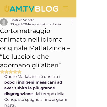
Beatrice Vianello
23 ago 2021
Tempo di lettura: 2 min
Cortometraggio
animato nell’idioma
originale Matlatzinca –
“Le lucciole che
adornano gli alberi”
Valutazione NaN stelle su 5.
Quello Matlatzinca è uno tra i
popoli indigeni messicani ad 
aver subito la più grande 
disgregazione
, dal tempo della 
Conquista spagnola fino ai giorni 
nostri.