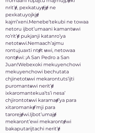
rromaani ropajtu majmujpɇki 
nrit’ɇ, pexkatuyɇjɇ ne 
pexkatuyojkjɇ 
kajrri’xeni.Menebe’tekubi ne towaa 
netoru ijbot’umaani kamantʉwi 
ro’rit’ɇ pukjanji katanro’ya 
netotʉwi.Nemaach’ajmu 
rontujuaxti ntɇt ʉwi, netowaa 
rontɇwi: ¡A San Pedro a San 
Juan!Webexoki mekuyenchowi 
mekuyenchowi bechutata 
chjinetotʉwi mekarontuts’ijti 
puromantʉwi nerit’ɇ 
ixkaromantekua’ts’i nesa’ 
chjirontotʉwi karamaɇ’ya para 
xitaromankɇ’mji para 
tarorejɇwi.Ijbot’umajɇ 
mekaront’ewi mekarontɇwi 
bakaputarijtachi nerit’ɇ 