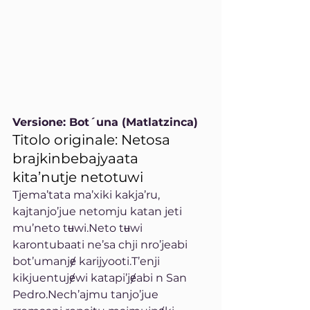
Versione: Bot´una (Matlatzinca)
Titolo originale: Netosa 
brajkinbebajyaata 
kita’nutje netotuwi
Tjema’tata ma’xiki kakja’ru, 
kajtanjo’jue netomju katan jeti 
mu’neto tʉwi.Neto tʉwi 
karontubaati ne’sa chji nro’jeabi 
bot’umanjɇ karijyooti.T’enji 
kikjuentujɇwi katapi’jɇabi n San 
Pedro.Nech’ajmu tanjo’jue 