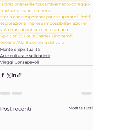
ispirazione
resilienza
cambiamento
coraggio
trasformazione interiore
storia contemporanea
paura
superare i limiti
esplorazione
imprese impossibili
aviazione
volo transatlantico
mente umana
Spirit of St. Louis
Charles Lindbergh
oceano Atlantico
storia del volo
Mente e Spiritualità
Arte cultura e solidarietà
Viaggi Consapevoli
Mostra tutti
Post recenti