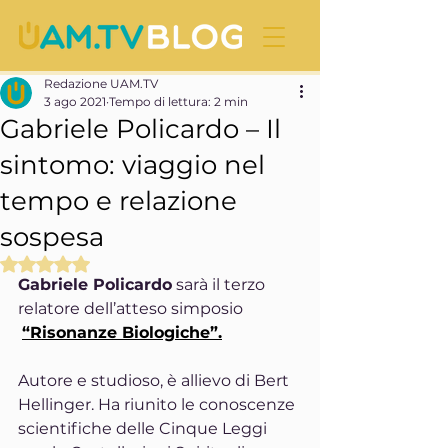
Redazione UAM.TV
3 ago 2021
Tempo di lettura: 2 min
Gabriele Policardo – Il
sintomo: viaggio nel
tempo e relazione
sospesa
Valutazione NaN stelle su 5.
Gabriele Policardo
 sarà il terzo 
relatore dell’atteso simposio 
“Risonanze Biologiche”.
Autore e studioso, è allievo di Bert 
Hellinger. Ha riunito le conoscenze 
scientifiche delle Cinque Leggi 