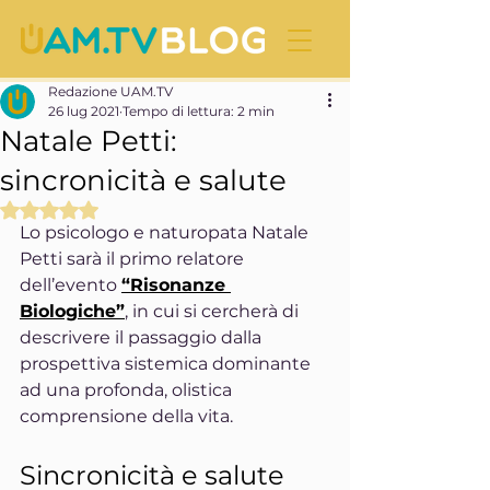
Redazione UAM.TV
26 lug 2021
Tempo di lettura: 2 min
Natale Petti:
sincronicità e salute
Valutazione NaN stelle su 5.
Lo psicologo e naturopata Natale 
Petti sarà il primo relatore 
dell’evento 
“Risonanze 
Biologiche”
, in cui si cercherà di 
descrivere il passaggio dalla 
prospettiva sistemica dominante 
ad una profonda, olistica 
comprensione della vita.
Sincronicità e salute