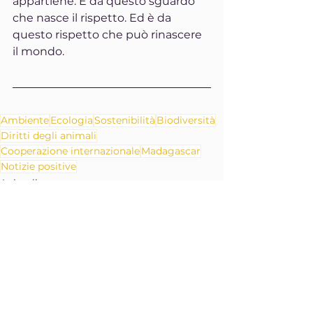
appartiene. È da questo sguardo 
che nasce il rispetto. Ed è da 
questo rispetto che può rinascere 
il mondo.
Ambiente
Ecologia
Sostenibilità
Biodiversità
Diritti degli animali
Cooperazione internazionale
Madagascar
Notizie positive
Animali
Ambiente
Le buone notizie da Gaia