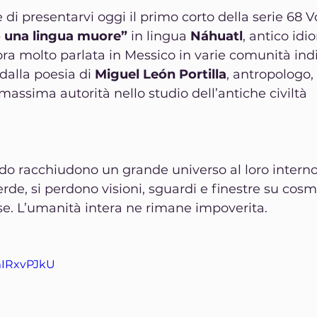
di presentarvi oggi il primo corto della serie 68 V
 una lingua muore”
 in lingua 
Náhuatl
, antico idi
cora molto parlata in Messico in varie comunità ind
odalla poesia di 
Miguel León Portilla
, antropologo, 
assima autorità nello studio dell’antiche civiltà 
do racchiudono un grande universo al loro interno
rde, si perdono visioni, sguardi e finestre su cosm
e. L’umanità intera ne rimane impoverita.
mIRxvPJkU