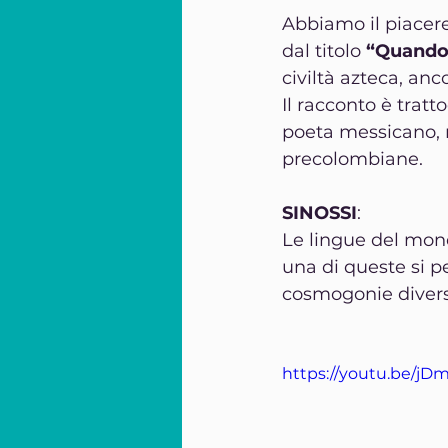
Abbiamo il piacere 
dal titolo 
“Quando
civiltà azteca, an
Il racconto è tratt
poeta messicano, m
precolombiane.
SINOSSI
:
Le lingue del mon
una di queste si pe
cosmogonie divers
https://youtu.be/jD