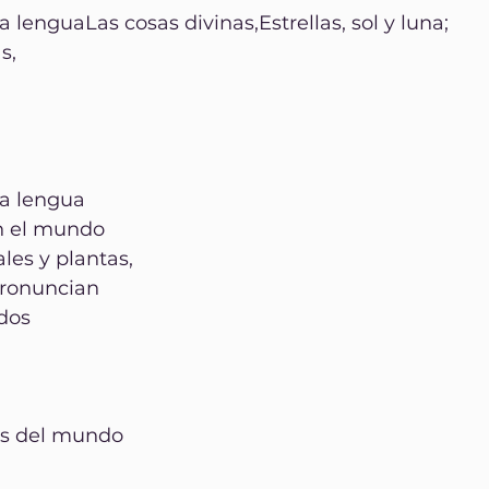
enguaLas cosas divinas,Estrellas, sol y luna;
s,
a lengua
n el mundo
les y plantas,
pronuncian
idos
os del mundo