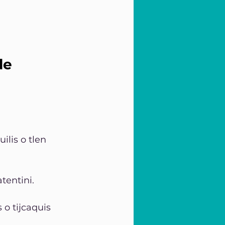
de 
lis o tlen 
tentini. 
 o tijcaquis 