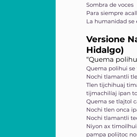
Sombra de voces
Para siempre acal
La humanidad se
Versione Na
Hidalgo)
“Quema polihui 
Quema polihui se 
Nochi tlamantli tle
Tlen tijchihuaj ti
tijmachilíaj ipan t
Quema se tlajtol c
Nochi tlen onca ip
Nochi tlamantli te
Niyon ax timoilhuis,
pampa polijtoc nopa