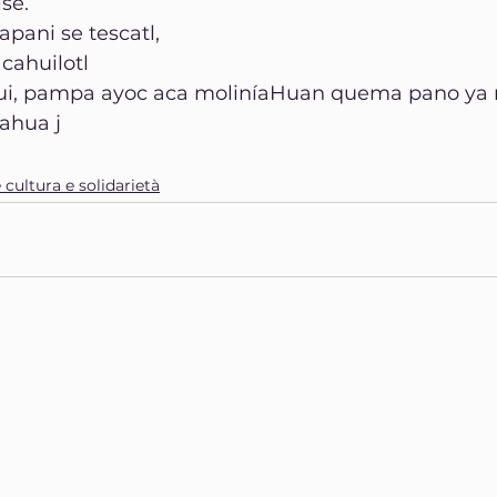
se.
apani se tescatl,
acahuilotl
ui, pampa ayoc aca moliníaHuan quema pano ya n
hua j 
 cultura e solidarietà