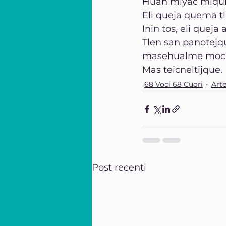
Huan miyac miqui
Eli queja quema tl
Inin tos, eli queja 
Tlen san panotejq
masehualme moca
Mas teicneltijque.
68 Voci 68 Cuori
Arte
Post recenti