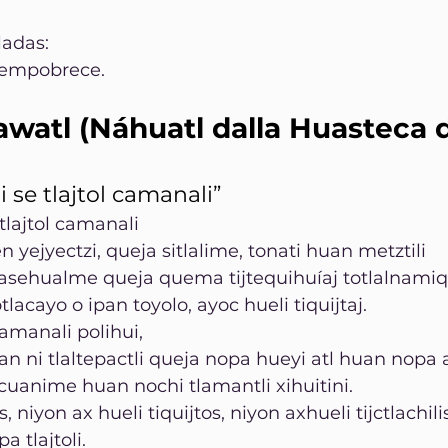
ladas:
 empobrece.
watl (Náhuatl dalla Huasteca 
se tlajtol camanali”
tlajtol camanali
n yejyectzi, queja sitlalime, tonati huan metztili
masehualme queja quema tijtequihuíaj totlalnamiqui
otlacayo o ipan toyolo, ayoc hueli tiquijtaj.
amanali polihui,
an ni tlaltepactli queja nopa hueyi atl huan nopa a
cuanime huan nochi tlamantli xihuitini.
 niyon ax hueli tiquijtos, niyon axhueli tijctlachilis
 tlajtoli.