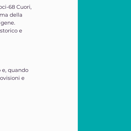
oci-68 Cuori, 
oma della 
igene.
storico e 
 e, quando 
ovisioni e 