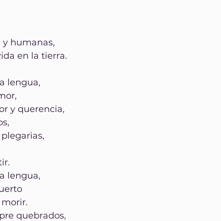
as y humanas,
ida en la tierra.
 lengua,
mor,
or y querencia,
os,
 plegarias,
ir.
 lengua,
uerto
morir.
pre quebrados,