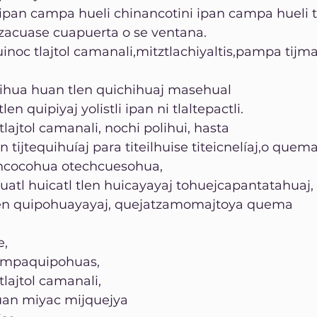
pan campa hueli chinancotini ipan campa hueli tl
acuase cuapuerta o se ventana.
oc tlajtol camanali,mitztlachiyaltis,pampa tijmac
hihua huan tlen quichihuaj masehual 
len quipiyaj yolistli ipan ni tlaltepactli. 
lajtol camanali, nochi polihui, hasta
tijtequihuíaj para titeilhuise titeicnelíaj,o quema 
chcocohua otechcuesohua,
uatl huicatl tlen huicayayaj tohuejcapantatahuaj,
len quipohuayayaj, quejatzamomajtoya quema 
, 
ampaquipohuas, 
lajtol camanali,
huan miyac mijquejya