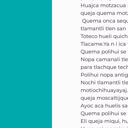
Huajca motzacua i
queja quema motz
 Quema onca sequin
tlamantli tlen san 
Toteco hueli quic
Tlacame.Ya n í ica t
Quema polihui se t
Nopa camanali tlen 
para tlachque te
Polihui nopa antig
Nochi tlamantli t
motiochihuayayaj.
queja moscaltijque
Ayoc aca huelis s
Quema polihui se t
Eli queja miqui, 