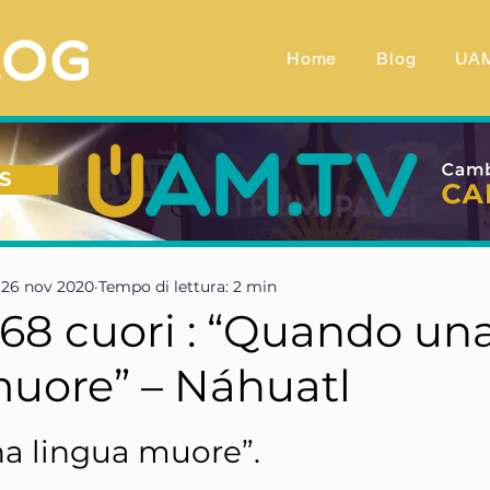
Home
Blog
UA
S
26 nov 2020
Tempo di lettura: 2 min
-68 cuori : “Quando un
muore” – Náhuatl
telle su 5.
a lingua muore”.