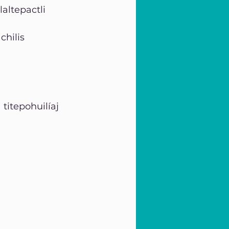
altepactli 
hilis 
titepohuilíaj 