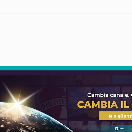
Cortometraggio animato
Cor
nell’idioma originale
nell
Cucapà – “L’origine dei
Q’an
monti”
gran
Registr