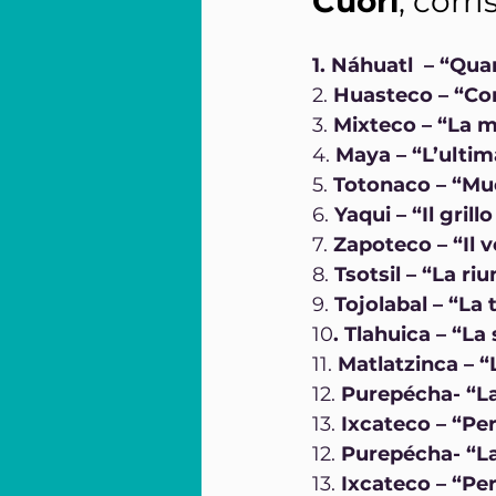
Cuori
, corr
1. Náhuatl  – “Qu
2. 
Huasteco – “Come
3. 
Mixteco – “La m
4. 
Maya – “L’ulti
5. 
Totonaco – “Muo
6. 
Yaqui – “Il gril
7. 
Zapoteco – “Il 
8. 
Tsotsil – “La r
9. 
Tojolabal – “La ti
10
. Tlahuica – “La
11. 
Matlatzinca – “
12. 
Purepécha- “La
13. 
Ixcateco – “Pe
12. 
Purepécha- “La
13. 
Ixcateco – “Pe