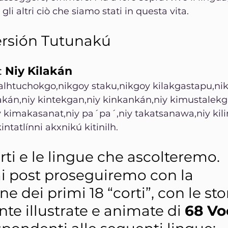
gli altri ciò che siamo stati in questa vita.
ersión Tutunakú 
: 
Niy Kilakán
alhtuchokgo,nikgoy staku,nikgoy kilakgastapu,ni
akán,niy kintekgan,niy kinkankán,niy kimustalekg,
 kimakasanat,niy pa´pa´,niy takatsanawa,niy kili
kintatlínni akxnikú kitinilh.
orti e le lingue che ascolteremo.
i post proseguiremo con la 
e dei primi 18 “corti”, con le stor
e illustrate e animate di 
68 Vo