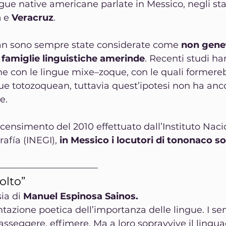
ngue native americane parlate in Messico, negli sta
a
 e 
Veracruz
.
an sono sempre state considerate come 
non gene
e famiglie linguistiche amerinde
. Recenti studi h
e con le lingue mixe–zoque, con le quali formereb
gue totozoquean, tuttavia quest’ipotesi non ha anc
e.
 censimento del 2010 effettuato dall’Instituto Naci
afía (INEGI), 
in Messico i locutori di tononaco so
———————————
olto”
ia di
 Manuel Espinosa Sainos.
tazione poetica dell’importanza delle lingue. I sen
seggere, effimere. Ma a loro sopravvive il lingua