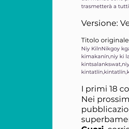
trasmetterà a tutti 
Versione: V
Titolo originale
Niy KilnNikgoy kg
kimakanín,niy ki l
kintsalankswat,niy
kintatlín,kintatlín,
I primi 18 c
Nei prossim
pubblicazion
superbament