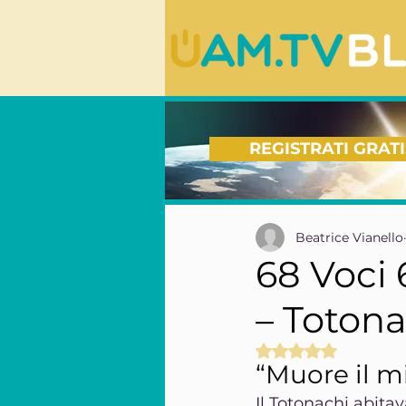
REGISTRATI GRATI
Beatrice Vianello
68 Voci 
– Toton
Valutazione NaN s
“Muore il m
Il Totonachi abita