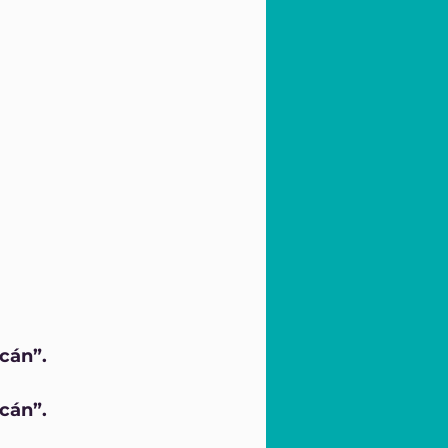
acán”.
acán”.