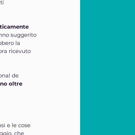
ti 
ticamente 
anno suggerito 
bero la 
ora ricevuto 
onal de 
no oltre 
si e le cose 
ggio, che 