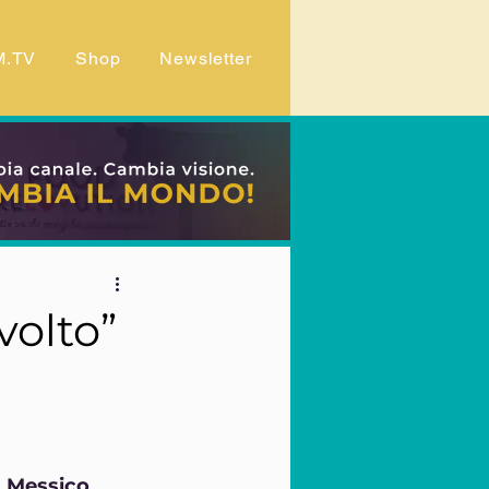
M.TV
Shop
Newsletter
volto”
 
Messico
, 