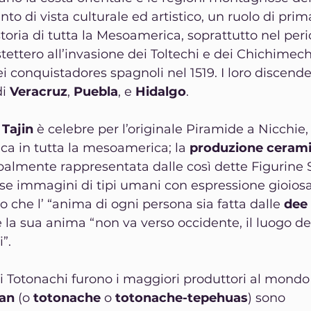
o di vista culturale ed artistico, un ruolo di prim
oria di tutta la Mesoamerica, soprattutto nel perio
stettero all’invasione dei Toltechi e dei Chichimech
ei conquistadores spagnoli nel 1519. I loro discende
i 
Veracruz
, 
Puebla
, e 
Hidalgo
.
 Tajin
 è celebre per l’originale Piramide a Nicchie,
ica in tutta la mesoamerica; la 
produzione ceram
palmente rappresentata dalle così dette Figurine S
iose immagini di tipi umani con espressione gioiosa
 che l’ “anima di ogni persona sia fatta dalle 
dee
a sua anima “non va verso occidente, il luogo de
”.
, i Totonachi furono i maggiori produttori al mondo 
can
 (o 
totonache
 o 
totonache-tepehuas
) sono 