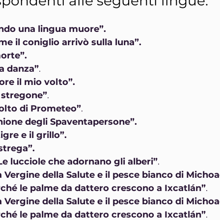
ispondenti alle seguenti lingue:
ando una lingua muore”.
 il coniglio arrivò sulla luna”.
orte”.
ma danza”
.
re il mio volto”.
lo stregone”
.
volto di Prometeo”
.
iunione degli Spaventapersone”.
gre e il grillo”.
 strega”.
Le lucciole che adornano gli alberi”
.
 Vergine della Salute e il pesce bianco di Micho
rché le palme da dattero crescono a Ixcatlán”
.
 Vergine della Salute e il pesce bianco di Micho
rché le palme da dattero crescono a Ixcatlán”
.