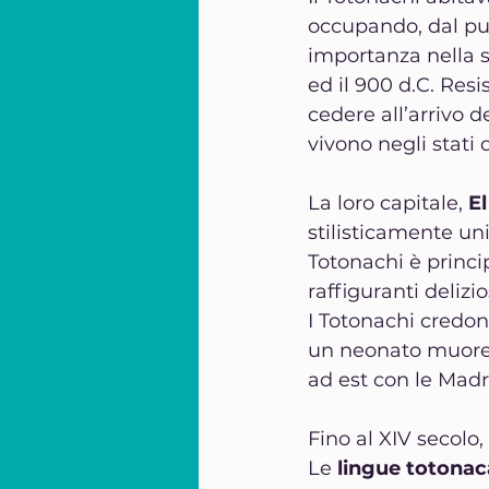
occupando, dal punt
importanza nella st
ed il 900 d.C. Resi
cedere all’arrivo d
vivono negli stati d
La loro capitale, 
El
stilisticamente un
Totonachi è princi
raffiguranti deliz
I Totonachi credono
un neonato muore l
ad est con le Madri
Fino al XIV secolo
Le 
lingue totona