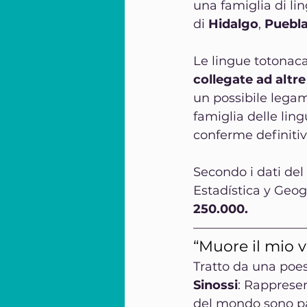
una famiglia di li
di 
Hidalgo
, 
Puebl
Le lingue totonac
collegate ad altr
un possibile legam
famiglia delle lin
conferme definitiv
Secondo i dati del
Estadística y Geogr
250.000.
—————————
“Muore il mio v
Tratto da una poes
Sinossi
: Rappresen
del mondo sono pas