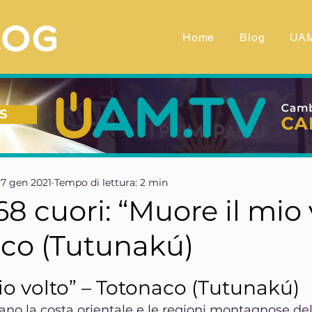
Home
Blog
UA
S
7 gen 2021
Tempo di lettura: 2 min
68 cuori: “Muore il mio 
aco (Tutunakú)
telle su 5.
io volto” – Totonaco (Tutunakú)
vano la costa orientale e le regioni montagnose del