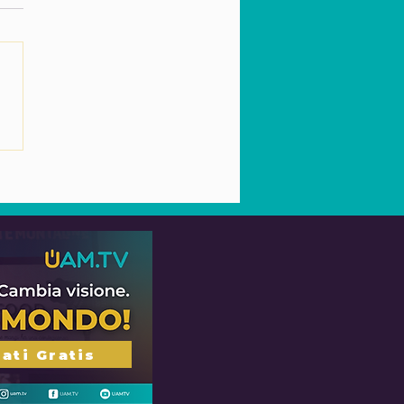
tometraggio animato
’idioma originale
jolab’al – “La festa del
turco”
ati Gratis