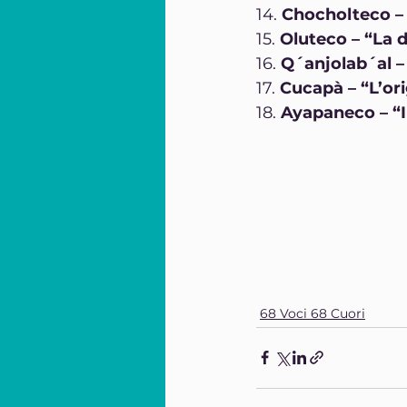
14. 
Chocholteco – 
15. 
Oluteco – “La 
16. 
Q´anjolab´al –
17. 
Cucapà – “L’ori
18.
 Ayapaneco – “I
68 Voci 68 Cuori