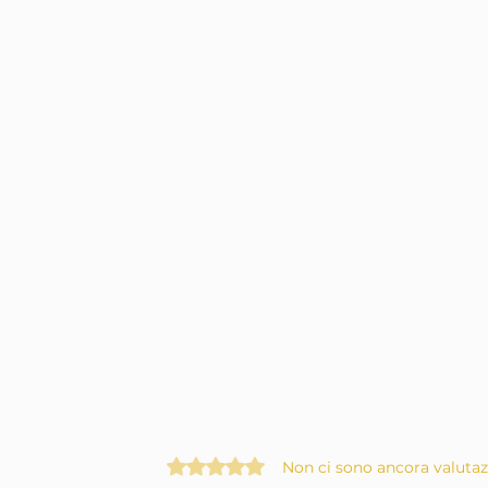
Valutazione 0 stelle su 5.
Non ci sono ancora valutaz