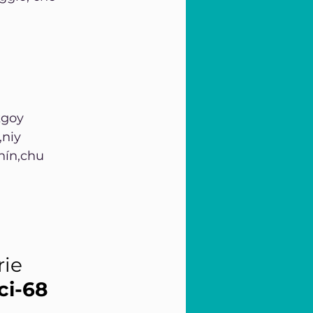
kgoy 
niy 
nín,chu 
ie 
ci-68 