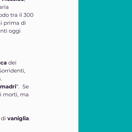
aria 
do tra il 300 
i prima di 
nti oggi 
 
ica
 dei 
orridenti, 
.
 madri
“.  Se 
i morti, ma 
di 
vaniglia
.