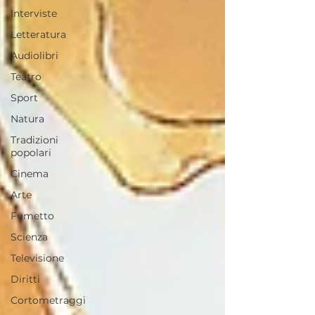
Interviste
Letteratura
Audiolibri
Teatro
Sport
Natura
Tradizioni
popolari
Cinema
Arte
Fumetto
Scienza
Televisione
Diritti
Cortometraggi