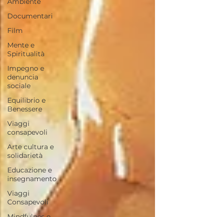
Ambiente
Documentari
Film
Mente e
Spiritualità
Impegno e
denuncia
sociale
Equilibrio e
Benessere
Viaggi
consapevoli
Arte cultura e
solidarietà
Educazione e
insegnamento
Viaggi
Consapevoli
Mindfulnes e