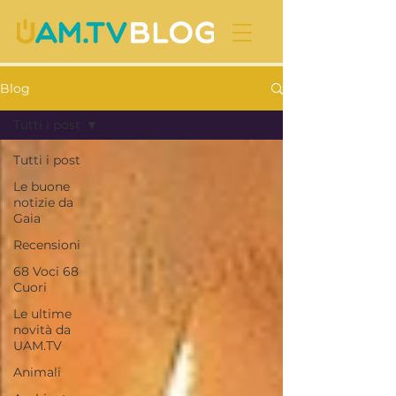
Blog
Tutti i post
Tutti i post
Le buone
notizie da
Gaia
Recensioni
68 Voci 68
Cuori
Le ultime
novità da
UAM.TV
Animali