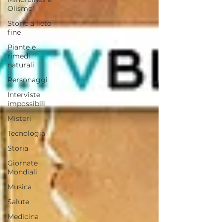
Olismo
Storie a lieto
fine
Piante e
rimedi
naturali
Personaggi
Interviste
impossibili
Misteri
Tecnologia
Storia
Giornate
Mondiali
Musica
Salute
Medicina