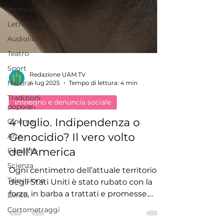
Interviste
Letteratura
Audiolibri
Teatro
Sport
Natura
Redazione UAM.TV
Tradizioni
4 lug 2025
Tempo di lettura: 4 min
popolari
Impegno e denuncia sociale
Cinema
Arte
4 luglio. Indipendenza o
Fumetto
Genocidio? Il vero volto
Scienza
dell’America
Televisione
Ogni centimetro dell’attuale territorio
Diritti
degli Stati Uniti è stato rubato con la
forza, in barba a trattati e promesse.
Cortometraggi