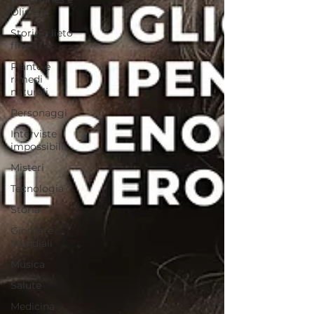
Olismo
Storie a lieto
fine
Piante e
rimedi
naturali
Personaggi
Interviste
impossibili
Misteri
Tecnologia
Storia
Giornate
Mondiali
Musica
Salute
Medicina