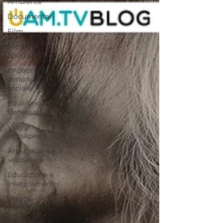
Ambiente
Documentari
Film
Mente e
Spiritualità
Impegno e
denuncia
sociale
Equilibrio e
Benessere
Viaggi
consapevoli
Arte cultura e
solidarietà
Educazione e
insegnamento
Viaggi
Consapevoli
Mindfulnes e