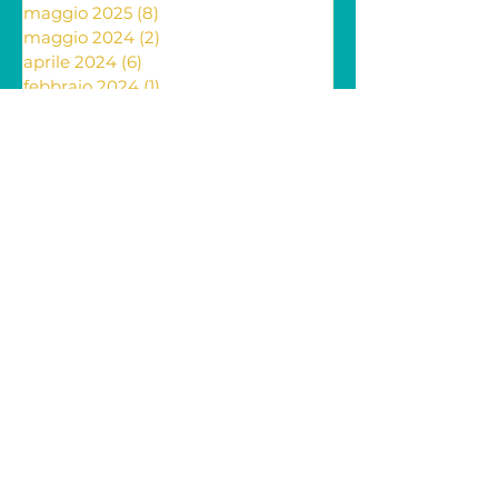
giugno 2025
(28)
28 post
maggio 2025
(8)
8 post
maggio 2024
(2)
2 post
aprile 2024
(6)
6 post
febbraio 2024
(1)
1 post
febbraio 2023
(1)
1 post
dicembre 2022
(2)
2 post
novembre 2022
(4)
4 post
ottobre 2022
(2)
2 post
settembre 2022
(1)
1 post
agosto 2022
(1)
1 post
luglio 2022
(1)
1 post
maggio 2022
(3)
3 post
aprile 2022
(6)
6 post
marzo 2022
(8)
8 post
febbraio 2022
(17)
17 post
gennaio 2022
(15)
15 post
dicembre 2021
(13)
13 post
novembre 2021
(11)
11 post
ottobre 2021
(6)
6 post