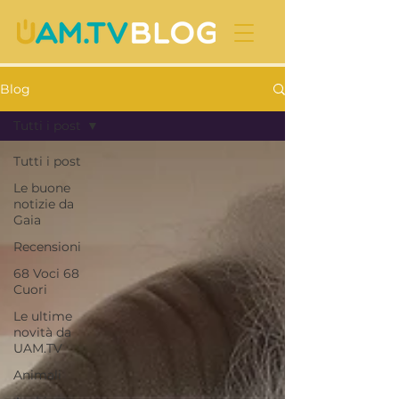
Blog
Tutti i post
Tutti i post
Le buone
notizie da
Gaia
Recensioni
68 Voci 68
Cuori
Le ultime
novità da
UAM.TV
Animali