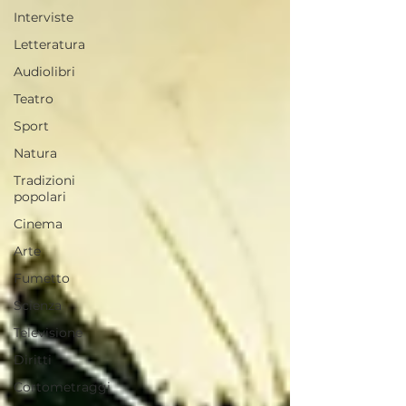
Interviste
Letteratura
Audiolibri
Teatro
Sport
Natura
Tradizioni
popolari
Cinema
Arte
Fumetto
Scienza
Televisione
Diritti
Cortometraggi