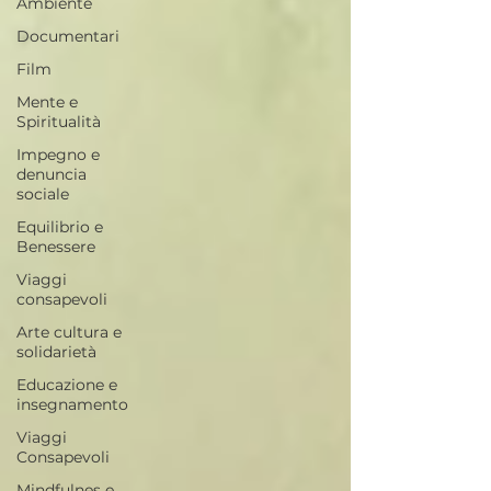
Ambiente
Documentari
Film
Mente e
Spiritualità
Impegno e
denuncia
sociale
Equilibrio e
Benessere
Viaggi
consapevoli
Arte cultura e
solidarietà
Educazione e
insegnamento
Viaggi
Consapevoli
Mindfulnes e