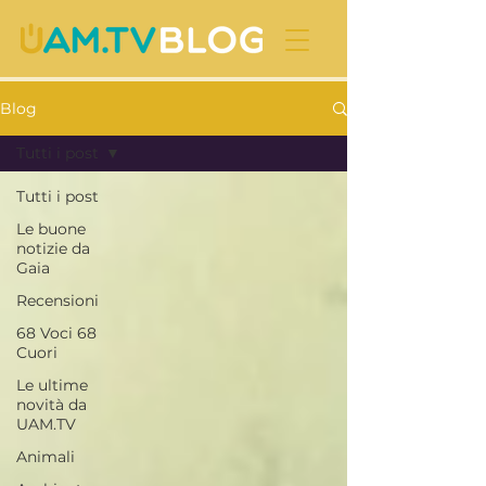
Blog
Tutti i post
Tutti i post
Le buone
notizie da
Gaia
Recensioni
68 Voci 68
Cuori
Le ultime
novità da
UAM.TV
Animali